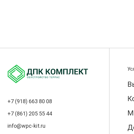
Ус
В
К
+7 (918) 663 80 08
М
+7 (861) 205 55 44
info@wpc-kit.ru
Д