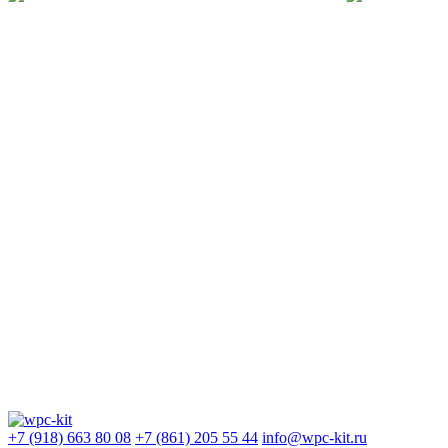
+7 (918) 663 80 08
+7 (861) 205 55 44
info@wpc-kit.ru