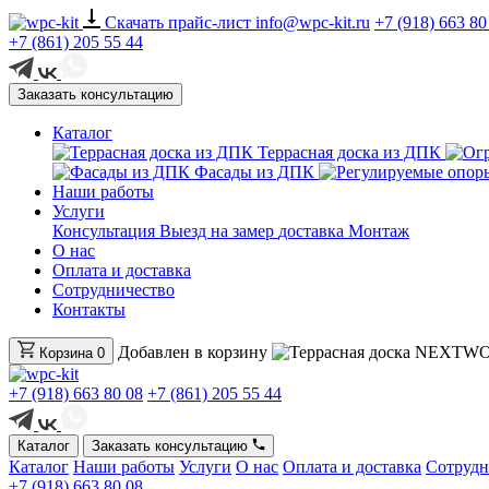
Скачать прайс-лист
info@wpc-kit.ru
+7 (918) 663 80
+7 (861) 205 55 44
Заказать консультацию
Каталог
Террасная доска из ДПК
Фасады из ДПК
Наши работы
Услуги
Консультация
Выезд на замер
доставка
Монтаж
О нас
Оплата и доставка
Сотрудничество
Контакты
Добавлен в корзину
Корзина
0
+7 (918) 663 80 08
+7 (861) 205 55 44
Каталог
Заказать консультацию
Каталог
Наши работы
Услуги
О нас
Оплата и доставка
Сотрудн
+7 (918) 663 80 08