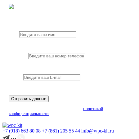
Получите оперативную консультацию специалистов
по выбору продукции.
Имя
Поле заполнено
некорректно
Телефон
Поле заполнено
некорректно
E-mail
Поле заполнено
некорректно
Отправить данные
Нажимая на кнопку, вы соглашаетесь с
политикой
конфиденциальности
+7 (918) 663 80 08
+7 (861) 205 55 44
info@wpc-kit.ru